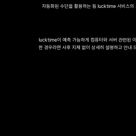
자동화된 수단을 활용하는 등 lucktime 서비스
lucktime이 예측 가능하게 컴퓨터와 서버 관련된
한 경우라면 사후 지체 없이 상세히 설명하고 안내 드