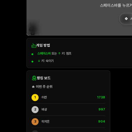
스페이스바를 누르거
게임 방법
스페이스바
또는
↑
키: 점프
↓
키: 숙이기
랭킹 보드
🔥 이번 주 순위
1
이찬
1738
2
비상
997
3
미지안
904