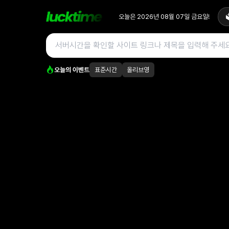
오늘은
2026년 08월 07일
금요일
!

오늘의 이벤트
표준시간
올리브영