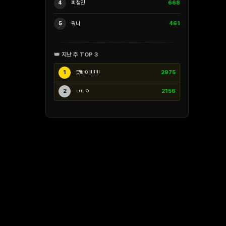
4
피철인
668
5
워니
461
👑 지난 주 TOP 3
1
긋빠이!!!!!!!
2975
2
ㅁㄴㅇ
2156