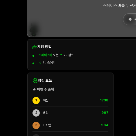
스페이스바를 누르거
게임 방법
스페이스바
또는
↑
키: 점프
↓
키: 숙이기
랭킹 보드
🔥 이번 주 순위
1
이찬
1738
2
비상
997
3
미지안
904