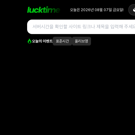
오늘은
2026년 08월 07일
금요일
!

오늘의 이벤트
표준시간
올리브영