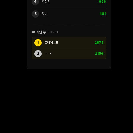
4
피철인
668
5
워니
461
👑 지난 주 TOP 3
1
긋빠이!!!!!!!
2975
2
ㅁㄴㅇ
2156