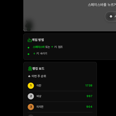
스페이스바를 누르거
게임 방법
스페이스바
또는
↑
키: 점프
↓
키: 숙이기
랭킹 보드
🔥 이번 주 순위
1
이찬
1738
2
비상
997
3
미지안
904