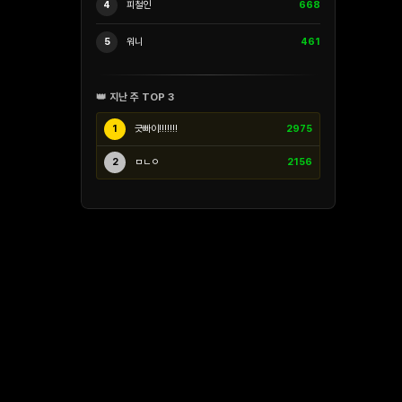
4
피철인
668
5
워니
461
👑 지난 주 TOP 3
1
긋빠이!!!!!!!
2975
2
ㅁㄴㅇ
2156