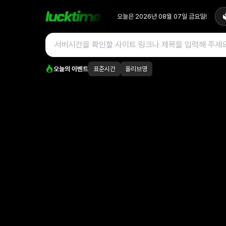
오늘은
2026년 08월 07일
금요일
!

오늘의 이벤트
표준시간
올리브영