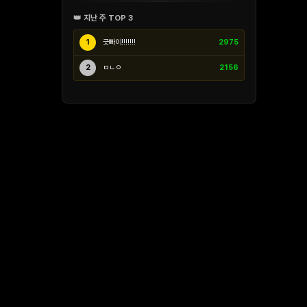
👑 지난 주 TOP 3
1
긋빠이!!!!!!!
2975
2
ㅁㄴㅇ
2156