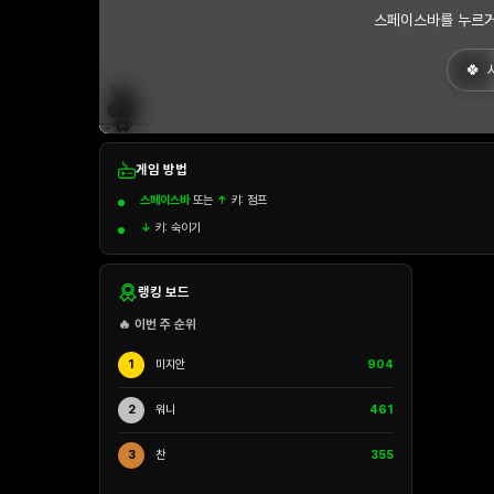
스페이스바를 누르거
게임 방법
스페이스바
또는
↑
키: 점프
↓
키: 숙이기
랭킹 보드
🔥 이번 주 순위
1
미지안
904
2
워니
461
3
찬
355