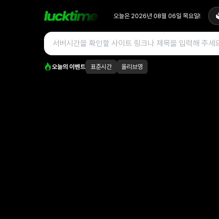
오늘은
2026년 08월 06일
목요일
!

오늘의 이벤트
표준시간
올리브영