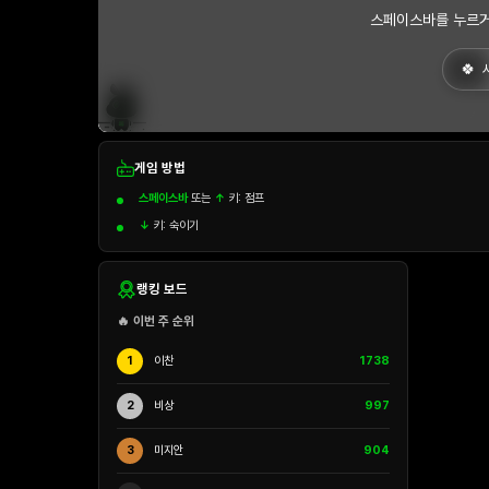
스페이스바를 누르거
게임 방법
스페이스바
또는
↑
키: 점프
↓
키: 숙이기
랭킹 보드
🔥 이번 주 순위
1
이찬
1738
2
비상
997
3
미지안
904