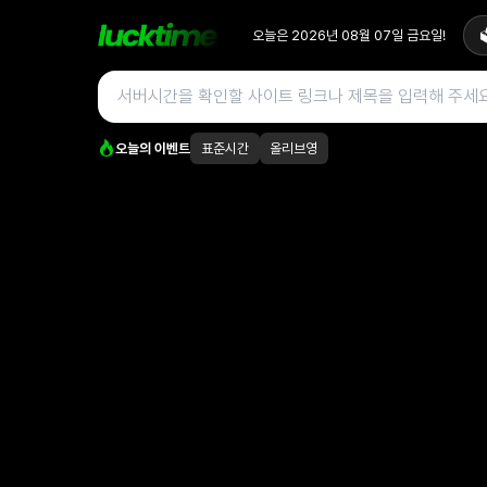
오늘은
2026년 08월 07일
금요일
!

오늘의 이벤트
표준시간
올리브영