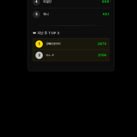
4
피철인
668
5
워니
461
👑 지난 주 TOP 3
1
긋빠이!!!!!!!
2975
2
ㅁㄴㅇ
2156