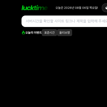
오늘은
2026년 08월 06일
목요일
!

오늘의 이벤트
표준시간
올리브영