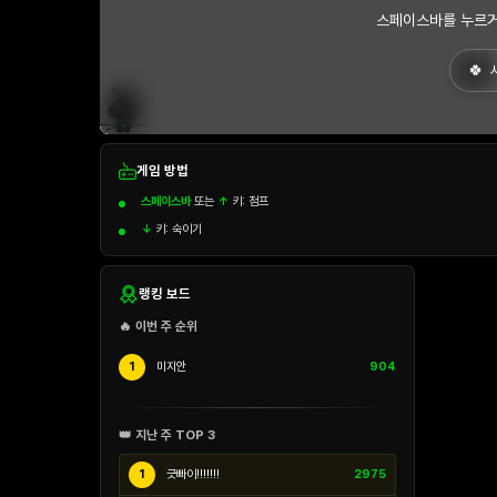
스페이스바를 누르거
게임 방법
스페이스바
또는
↑
키: 점프
↓
키: 숙이기
랭킹 보드
🔥 이번 주 순위
1
미지안
904
👑 지난 주 TOP 3
1
긋빠이!!!!!!!
2975