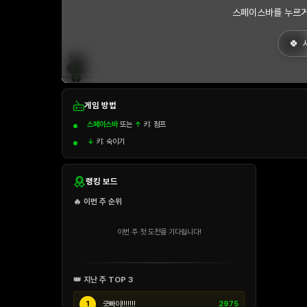
스페이스바를 누르거
게임 방법
스페이스바
또는
↑
키: 점프
↓
키: 숙이기
랭킹 보드
🔥 이번 주 순위
이번 주 첫 도전을 기다립니다!
👑 지난 주 TOP 3
1
긋빠이!!!!!!!
2975