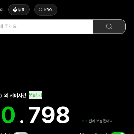
일
!
🗳️ 투표
KBO
)
의 서버시간
보정하기
1
.
221
2
초
전에 보정했어요.