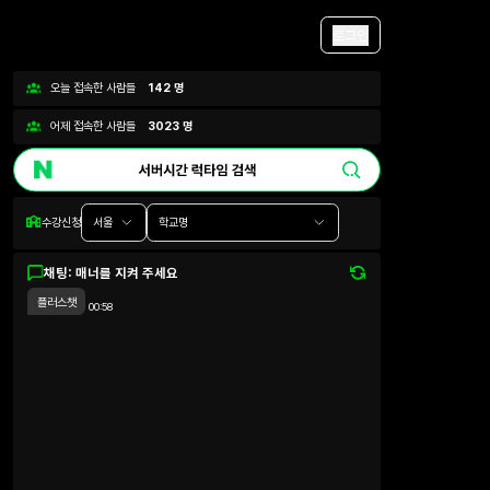
로그인
오늘 접속한 사람들
142
명
어제 접속한 사람들
3023
명
수강신청
서울
학교명
채팅: 매너를 지켜 주세요
플러스챗
00:58