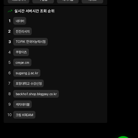
실시간 서버시간 조회 순위
1
네이버
2
진진리서치
3
TOPIK 한국어능력시험
4
쿠팡이츠
5
crepe.cm
6
sugang.jj.ac.kr
7
포항대학교 수강신청
8
backho1.shop.blogpay.co.kr
9
캐치테이블
10
크림 KREAM