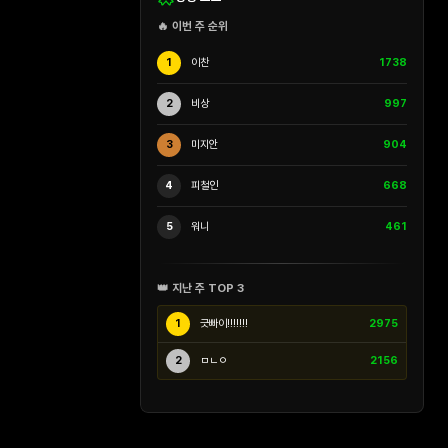
🔥 이번 주 순위
1
이찬
1738
2
비상
997
3
미지안
904
4
피철인
668
5
워니
461
👑 지난 주 TOP 3
1
긋빠이!!!!!!!
2975
2
ㅁㄴㅇ
2156