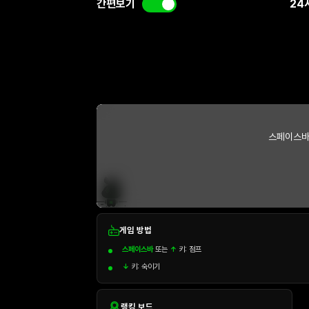
간편보기
24
스페이스바
게임 방법
스페이스바
또는
↑
키: 점프
↓
키: 숙이기
랭킹 보드