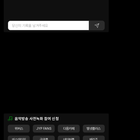
음악방송 사전녹화 참여 신청
위버스
JYP FANS
다음카페
엠넷플러스
비스테이지
구글폼
네이버폼
베리즈