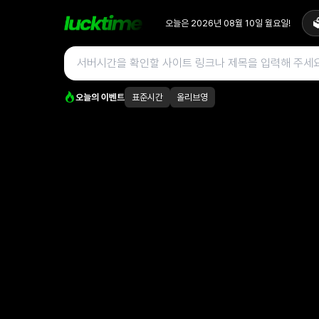
오늘은
2026년 08월 10일 월요일
!

오늘의 이벤트
표준시간
올리브영