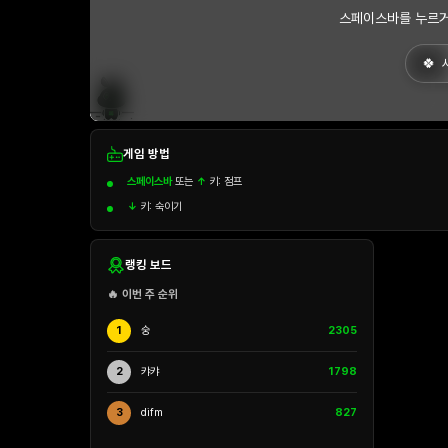
스페이스바를 누르거
게임 방법
스페이스바
또는
↑
키: 점프
↓
키: 숙이기
랭킹 보드
🔥 이번 주 순위
1
숭
2305
2
캬캬
1798
3
difm
827