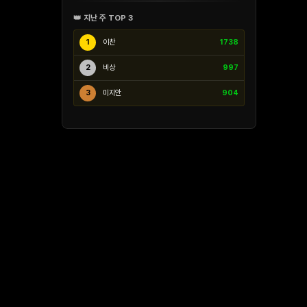
👑 지난 주 TOP 3
1
이찬
1738
2
비상
997
3
미지안
904