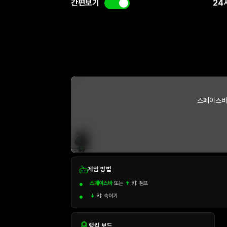
간편보기
24
스페이스바
게임 방법
스페이스바
또는
↑
키: 점프
↓
키: 숙이기
랭킹 보드