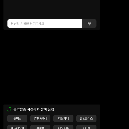
음악방송 사전녹화 참여 신청
위버스
JYP FANS
다음카페
엠넷플러스
비스테이지
구글폼
네이버폼
베리즈