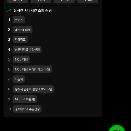
실시간 서버시간 조회 순위
1
위버스
2
예스24 티켓
3
티켓링크
4
선문대학교 수강신청
5
NOL 티켓
6
NOL 티켓(구 인터파크 티켓)
7
야놀자
8
동해시 관광지 통합 예약시스템
9
NOL(구 야놀자)
10
경희대학교 수강신청