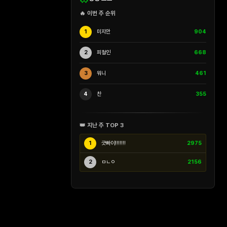
🔥 이번 주 순위
1
미지안
904
2
피철인
668
3
워니
461
4
찬
355
👑 지난 주 TOP 3
1
긋빠이!!!!!!!
2975
2
ㅁㄴㅇ
2156