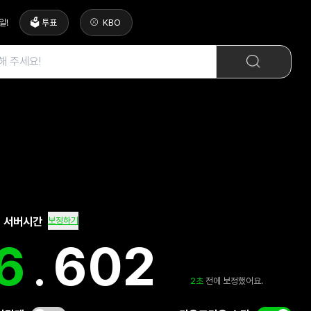
일
!
🗳️ 투표
KBO
 서버시간
보정하기
7
.
029
2
초
전에 보정했어요.