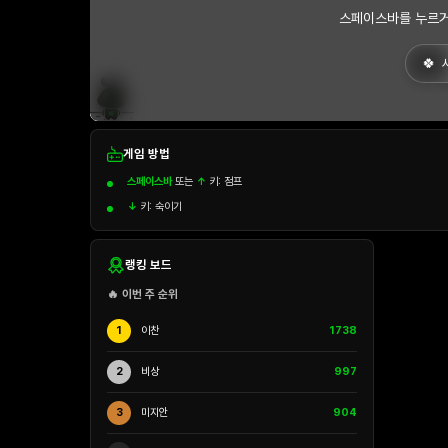
스페이스바를 누르거
게임 방법
스페이스바
또는
↑
키: 점프
↓
키: 숙이기
랭킹 보드
🔥 이번 주 순위
1
이찬
1738
2
비상
997
3
미지안
904