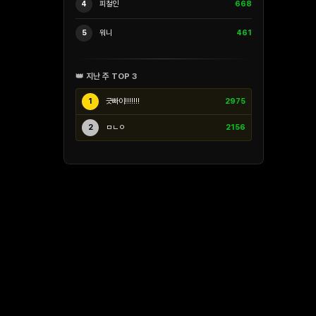
4
피철인
668
5
워니
461
👑 지난 주 TOP 3
1
긋빠이!!!!!!!
2975
2
ㅁㄴㅇ
2156