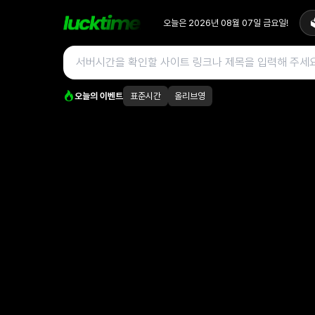
오늘은
2026년 08월 07일
금요일
!

오늘의 이벤트
표준시간
올리브영