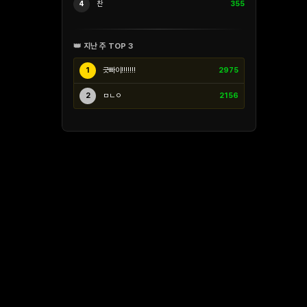
4
찬
355
👑 지난 주 TOP 3
1
긋빠이!!!!!!!
2975
2
ㅁㄴㅇ
2156