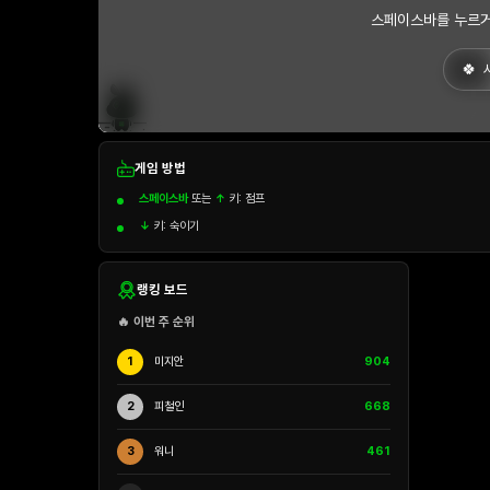
스페이스바를 누르거
게임 방법
스페이스바
또는
↑
키: 점프
↓
키: 숙이기
랭킹 보드
🔥 이번 주 순위
1
미지안
904
2
피철인
668
3
워니
461