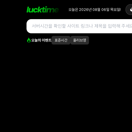
오늘은
2026년 08월 06일
목요일
!

오늘의 이벤트
표준시간
올리브영