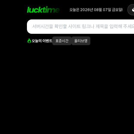
오늘은
2026년 08월 07일
금요일
!

오늘의 이벤트
표준시간
올리브영