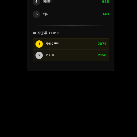
4
피철인
668
5
워니
461
👑 지난 주 TOP 3
1
긋빠이!!!!!!!
2975
2
ㅁㄴㅇ
2156