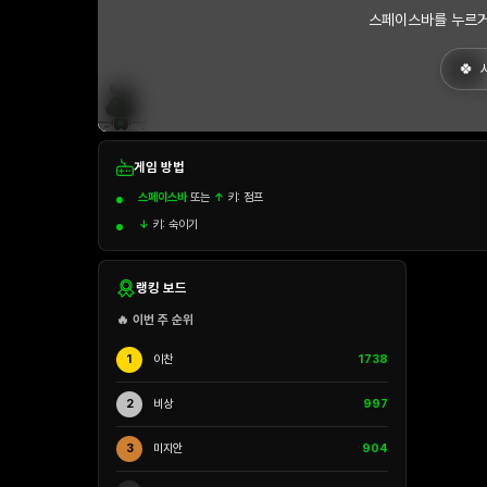
스페이스바를 누르거
게임 방법
스페이스바
또는
↑
키: 점프
↓
키: 숙이기
랭킹 보드
🔥 이번 주 순위
1
이찬
1738
2
비상
997
3
미지안
904