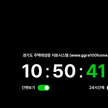
경기도 주택태양광 지원시스템 (www.ggre100home.o
10
:
50
:
41
간편보기
24시간제