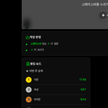
스페이스바를 누르거
게임 방법
스페이스바
또는
↑
키: 점프
↓
키: 숙이기
랭킹 보드
🔥 이번 주 순위
1
이찬
1738
2
비상
997
3
미지안
904