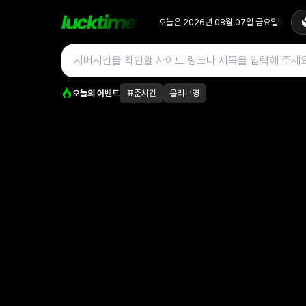
오늘은
2026년 08월 07일
금요일
!

오늘의 이벤트
표준시간
올리브영