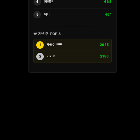
4
피철인
668
5
워니
461
👑 지난 주 TOP 3
1
긋빠이!!!!!!!
2975
2
ㅁㄴㅇ
2156