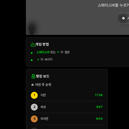
스페이스바를 누르거
게임 방법
스페이스바
또는
↑
키: 점프
↓
키: 숙이기
랭킹 보드
🔥 이번 주 순위
1
이찬
1738
2
비상
997
3
미지안
904