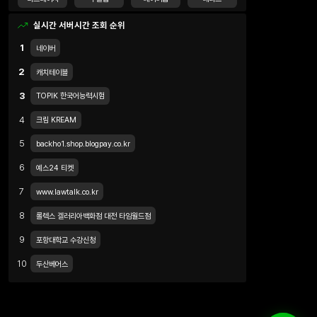
실시간 서버시간 조회 순위
1
네이버
2
캐치테이블
3
TOPIK 한국어능력시험
4
크림 KREAM
5
backho1.shop.blogpay.co.kr
6
예스24 티켓
7
www.lawtalk.co.kr
8
롤렉스 겔러리아백화점 대전 타임월드점
9
포항대학교 수강신청
10
두산베어스