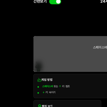
간편보기
24
스페이스바
게임 방법
스페이스바
또는
↑
키: 점프
↓
키: 숙이기
랭킹 보드