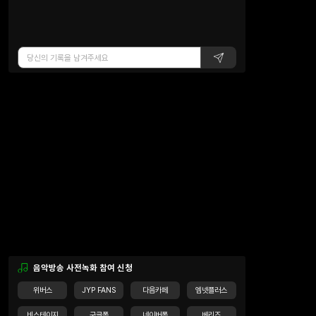
음악방송 사전녹화 참여 신청
위버스
JYP FANS
다음카페
엠넷플러스
비스테이지
구글폼
네이버폼
베리즈