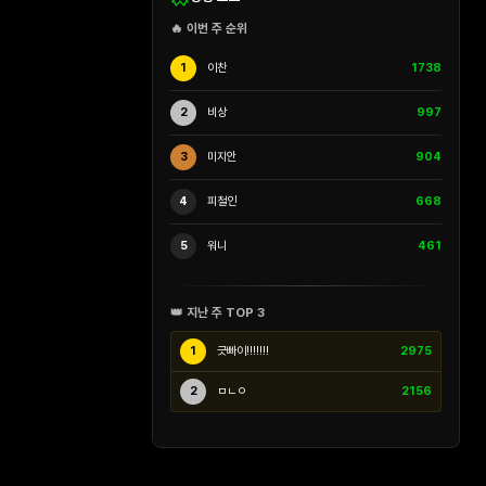
🔥 이번 주 순위
1
이찬
1738
2
비상
997
3
미지안
904
4
피철인
668
5
워니
461
👑 지난 주 TOP 3
1
긋빠이!!!!!!!
2975
2
ㅁㄴㅇ
2156