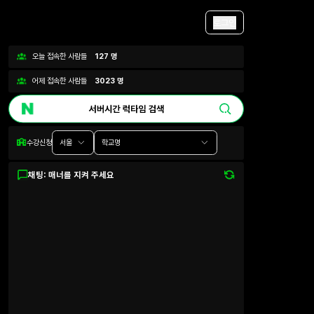
로그인
오늘 접속한 사람들
127
명
어제 접속한 사람들
3023
명
수강신청
서울
학교명
채팅: 매너를 지켜 주세요