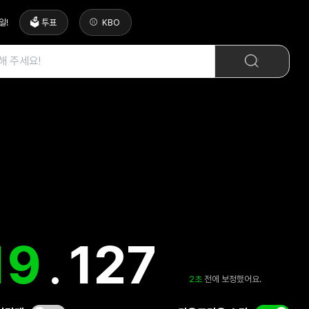
일
!
🗳️ 투표
KBO
19
.
581
3
초
전에 보정했어요.