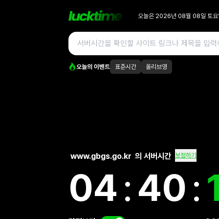
오늘은
2026년 08월 08일
토요
오늘의 이벤트
표준시간
올리브영
www.gbgs.go.kr
의 서버시간
보정하기
04
:
40
: