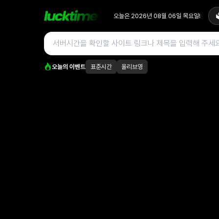
오늘은
2026년 08월 06일
목요일
!

오늘의 이벤트
표준시간
올리브영