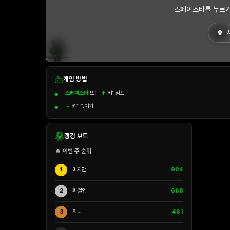
스페이스바를 누르거
게임 방법
스페이스바
또는
↑
키: 점프
↓
키: 숙이기
랭킹 보드
🔥 이번 주 순위
1
미지안
904
2
피철인
668
3
워니
461