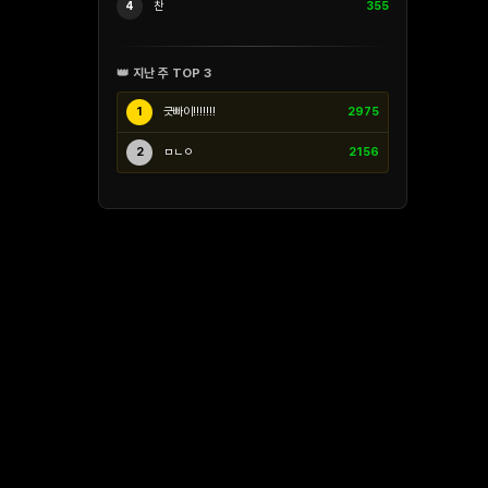
4
찬
355
👑 지난 주 TOP 3
1
긋빠이!!!!!!!
2975
2
ㅁㄴㅇ
2156