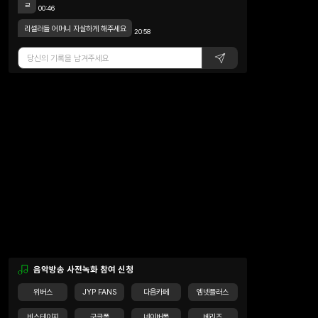
ㄹ
00:46
리셀러들 어머니 자살하게 해주세요
20:58
음악방송 사전녹화 참여 신청
위버스
JYP FANS
다음카페
엠넷플러스
비스테이지
구글폼
네이버폼
베리즈