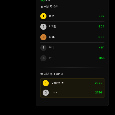
🔥 이번 주 순위
1
비상
997
2
미지안
904
3
피철인
668
4
워니
461
5
찬
355
👑 지난 주 TOP 3
1
긋빠이!!!!!!!
2975
2
ㅁㄴㅇ
2156