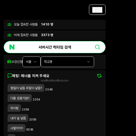
로그인
오늘 접속한 사람들
1410
명
어제 접속한 사람들
3373
명
수강신청
서울
학교명
채팅: 매너를 지켜 주세요
이전 채팅 더 불러오기
평일이 낳음 주말이 낳음?
23:48
다들 성골기원!!
23:54
파이팅
23:59
내가 널 낳음
20:59
시발!!!!!!!!
00:38