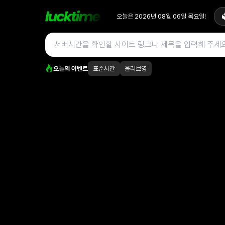
오늘은
2026년 08월 06일
목요일
!

오늘의 이벤트
표준시간
올리브영