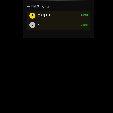
👑 지난 주 TOP 3
1
긋빠이!!!!!!!
2975
2
ㅁㄴㅇ
2156