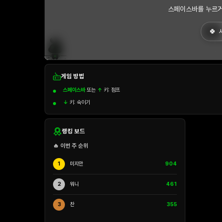
스페이스바를 누르거
게임 방법
스페이스바
또는
↑
키: 점프
↓
키: 숙이기
랭킹 보드
🔥 이번 주 순위
1
미지안
904
2
워니
461
3
찬
355