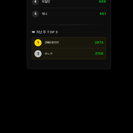
4
피철인
668
5
워니
461
👑 지난 주 TOP 3
1
긋빠이!!!!!!!
2975
2
ㅁㄴㅇ
2156