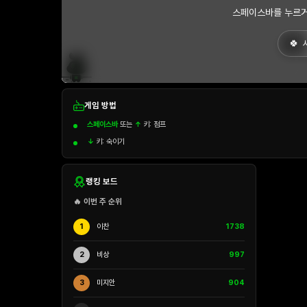
스페이스바를 누르거
게임 방법
스페이스바
또는
↑
키: 점프
↓
키: 숙이기
랭킹 보드
🔥 이번 주 순위
1
이찬
1738
2
비상
997
3
미지안
904