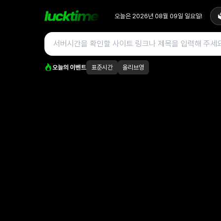
오늘은
2026년 08월 09일
일요일
!

오늘의 이벤트
표준시간
올리브영