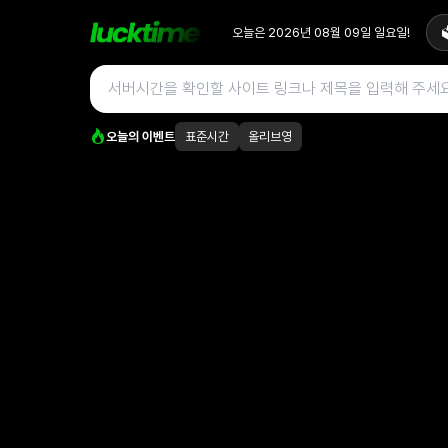
오늘은
2026년 08월 09일
일요일
!

오늘의 이벤트
표준시간
올리브영