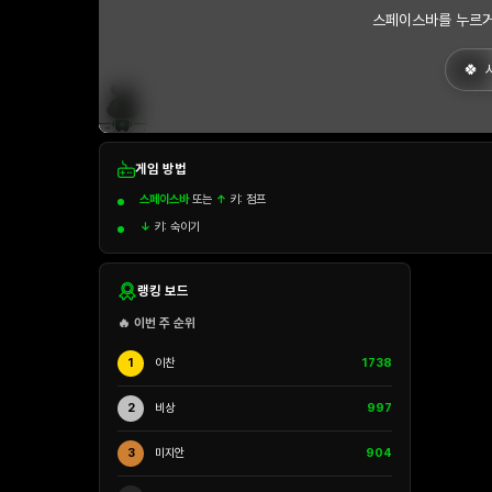
스페이스바를 누르거
게임 방법
스페이스바
또는
↑
키: 점프
↓
키: 숙이기
랭킹 보드
🔥 이번 주 순위
1
이찬
1738
2
비상
997
3
미지안
904