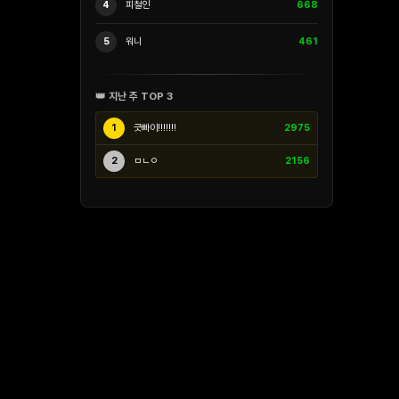
4
피철인
668
5
워니
461
👑 지난 주 TOP 3
1
긋빠이!!!!!!!
2975
2
ㅁㄴㅇ
2156