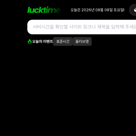
오늘은
2026년 08월 08일
토요일
!

오늘의 이벤트
표준시간
올리브영