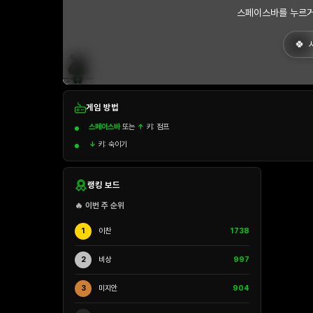
스페이스바를 누르거
게임 방법
스페이스바
또는
↑
키: 점프
↓
키: 숙이기
랭킹 보드
🔥 이번 주 순위
1
이찬
1738
2
비상
997
3
미지안
904