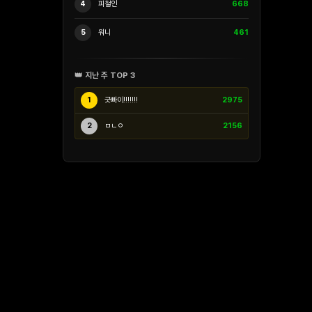
4
피철인
668
5
워니
461
👑 지난 주 TOP 3
1
긋빠이!!!!!!!
2975
2
ㅁㄴㅇ
2156