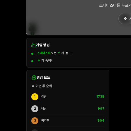
스페이스바를 누르거
게임 방법
스페이스바
또는
↑
키: 점프
↓
키: 숙이기
랭킹 보드
🔥 이번 주 순위
1
이찬
1738
2
비상
997
3
미지안
904