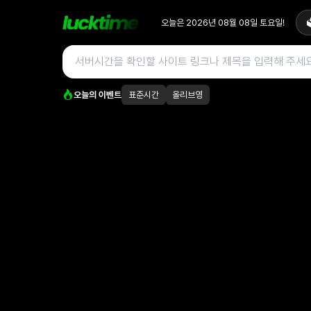
오늘은
2026년 08월 08일
토요일
!

오늘의 이벤트
표준시간
올리브영