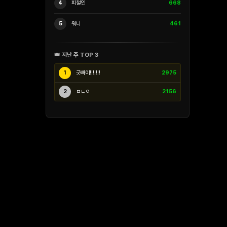
4
피철인
668
5
워니
461
👑 지난 주 TOP 3
1
긋빠이!!!!!!!
2975
2
ㅁㄴㅇ
2156