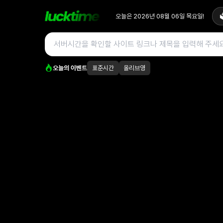
오늘은
2026년 08월 06일
목요일
!

오늘의 이벤트
표준시간
올리브영