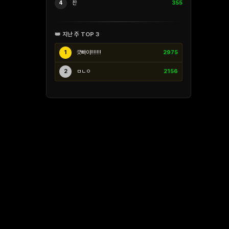
4
찬
355
👑 지난 주 TOP 3
1
긋빠이!!!!!!!
2975
2
ㅁㄴㅇ
2156