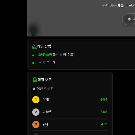
스페이스바를 누르거
게임 방법
스페이스바
또는
↑
키: 점프
↓
키: 숙이기
랭킹 보드
🔥 이번 주 순위
1
미지안
904
2
피철인
668
3
워니
461