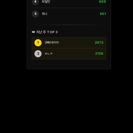
4
피철인
668
5
워니
461
👑 지난 주 TOP 3
1
긋빠이!!!!!!!
2975
2
ㅁㄴㅇ
2156