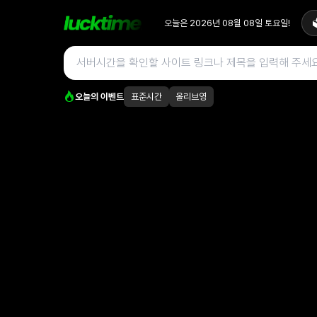
오늘은
2026년 08월 08일
토요일
!

오늘의 이벤트
표준시간
올리브영