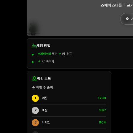
스페이스바를 누르거
게임 방법
스페이스바
또는
↑
키: 점프
↓
키: 숙이기
랭킹 보드
🔥 이번 주 순위
1
이찬
1738
2
비상
997
3
미지안
904