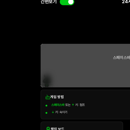
간편보기
24
스페이스바
게임 방법
스페이스바
또는
↑
키: 점프
↓
키: 숙이기
랭킹 보드