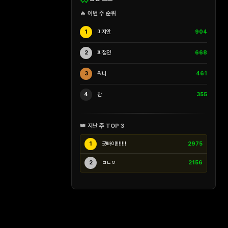
🔥 이번 주 순위
1
미지안
904
2
피철인
668
3
워니
461
4
찬
355
👑 지난 주 TOP 3
1
긋빠이!!!!!!!
2975
2
ㅁㄴㅇ
2156