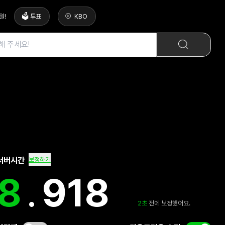
일
!
🗳️ 투표
KBO
서버시간
보정하기
19
.
335
2
초
전에 보정했어요.