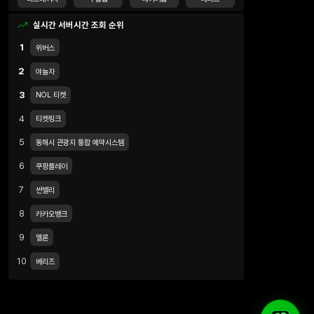
실시간 서버시간 조회 순위
1
위버스
2
야놀자
3
NOL 티켓
4
티켓링크
5
동해시 관광지 통합 예약시스템
6
쿠팡플레이
7
썬밸리
8
카카오뱅크
9
멜론
10
베리즈