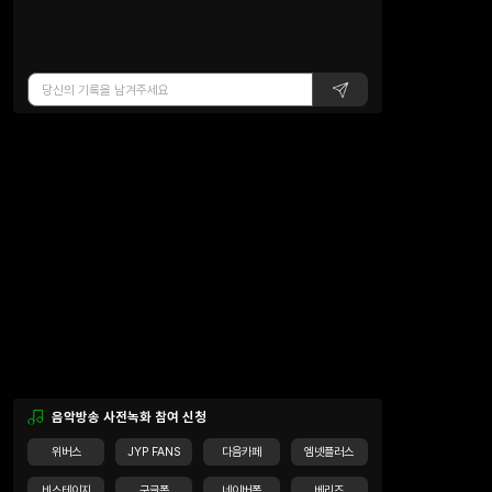
음악방송 사전녹화 참여 신청
위버스
JYP FANS
다음카페
엠넷플러스
비스테이지
구글폼
네이버폼
베리즈