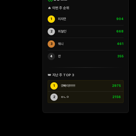
🔥 이번 주 순위
1
미지안
904
2
피철인
668
3
워니
461
4
찬
355
👑 지난 주 TOP 3
1
긋빠이!!!!!!!
2975
2
ㅁㄴㅇ
2156