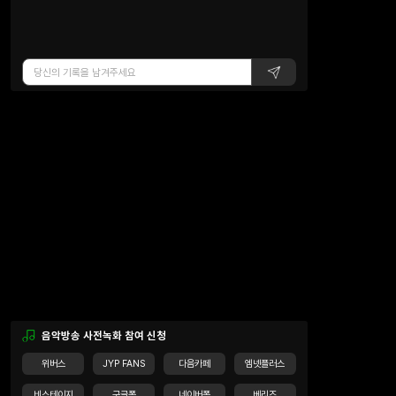
음악방송 사전녹화 참여 신청
위버스
JYP FANS
다음카페
엠넷플러스
비스테이지
구글폼
네이버폼
베리즈