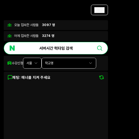
로그인
오늘 접속한 사람들
3097
명
어제 접속한 사람들
3274
명
수강신청
서울
학교명
채팅: 매너를 지켜 주세요