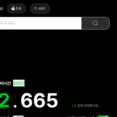
일
!
🗳️ 투표
KBO
서버시간
보정하기
3
.
157
3
초
전에 보정했어요.