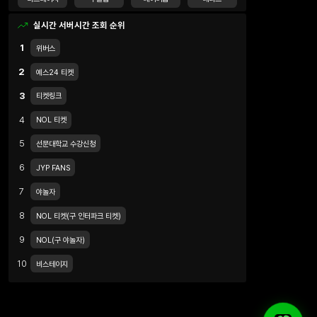
실시간 서버시간 조회 순위
1
위버스
2
예스24 티켓
3
티켓링크
4
NOL 티켓
5
선문대학교 수강신청
6
JYP FANS
7
야놀자
8
NOL 티켓(구 인터파크 티켓)
9
NOL(구 야놀자)
10
비스테이지