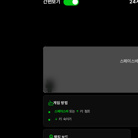
간편보기
24
스페이스바
게임 방법
스페이스바
또는
↑
키: 점프
↓
키: 숙이기
랭킹 보드