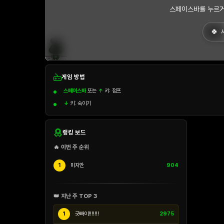
스페이스바를 누르거
게임 방법
스페이스바
또는
↑
키: 점프
↓
키: 숙이기
랭킹 보드
🔥 이번 주 순위
1
미지안
904
👑 지난 주 TOP 3
1
긋빠이!!!!!!!
2975