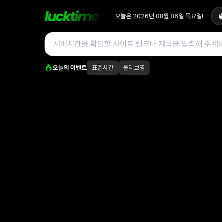
오늘은
2026년 08월 06일
목요일
!

오늘의 이벤트
표준시간
올리브영