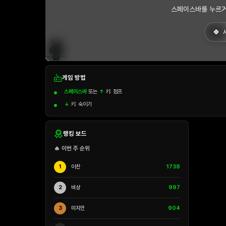
스페이스바를 누르거
게임 방법
스페이스바
또는
↑
키: 점프
↓
키: 숙이기
랭킹 보드
🔥 이번 주 순위
1
이찬
1738
2
비상
997
3
미지안
904