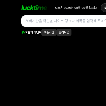
오늘은
2026년 08월 09일
일요일
!

오늘의 이벤트
표준시간
올리브영