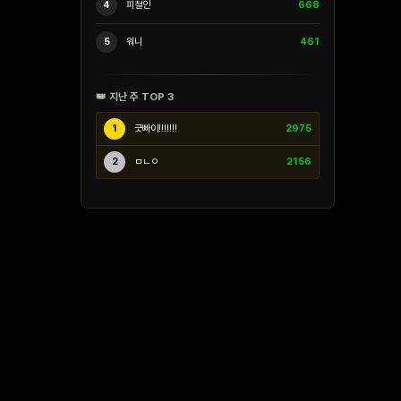
4
피철인
668
5
워니
461
👑 지난 주 TOP 3
1
긋빠이!!!!!!!
2975
2
ㅁㄴㅇ
2156