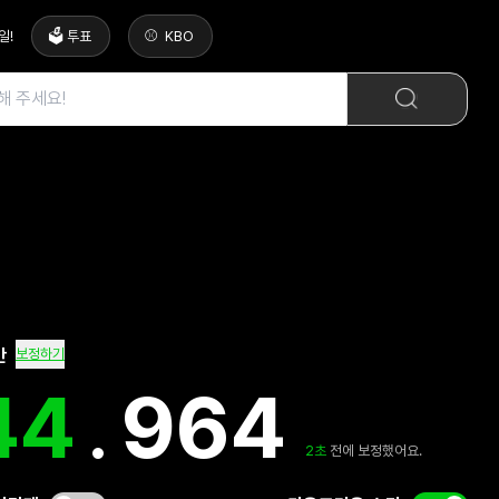
일
!
🗳️ 투표
KBO
간
보정하기
45
.
331
2
초
전에 보정했어요.