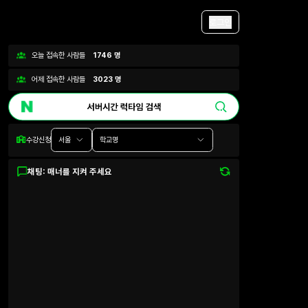
로그인
오늘 접속한 사람들
1746
명
어제 접속한 사람들
3023
명
수강신청
서울
학교명
채팅: 매너를 지켜 주세요