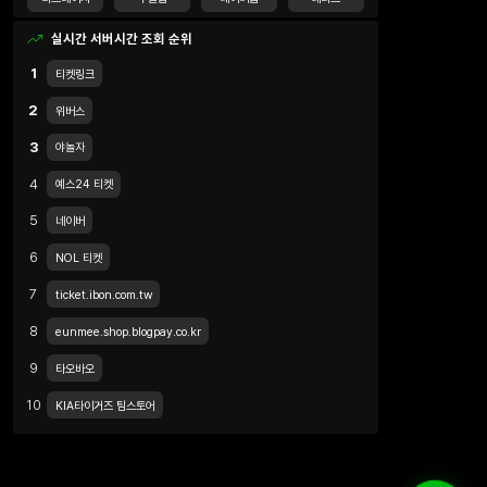
실시간 서버시간 조회 순위
1
티켓링크
2
위버스
3
야놀자
4
예스24 티켓
5
네이버
6
NOL 티켓
7
ticket.ibon.com.tw
8
eunmee.shop.blogpay.co.kr
9
타오바오
10
KIA타이거즈 팀스토어