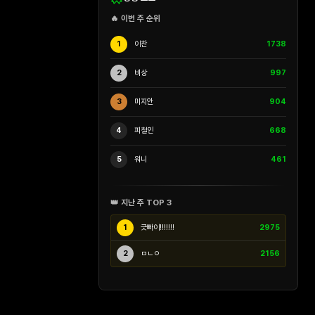
🔥 이번 주 순위
1
이찬
1738
2
비상
997
3
미지안
904
4
피철인
668
5
워니
461
👑 지난 주 TOP 3
1
긋빠이!!!!!!!
2975
2
ㅁㄴㅇ
2156