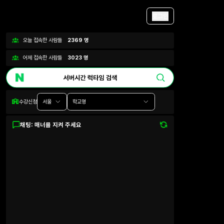
로그인
오늘 접속한 사람들
2369
명
어제 접속한 사람들
3023
명
수강신청
서울
학교명
채팅: 매너를 지켜 주세요