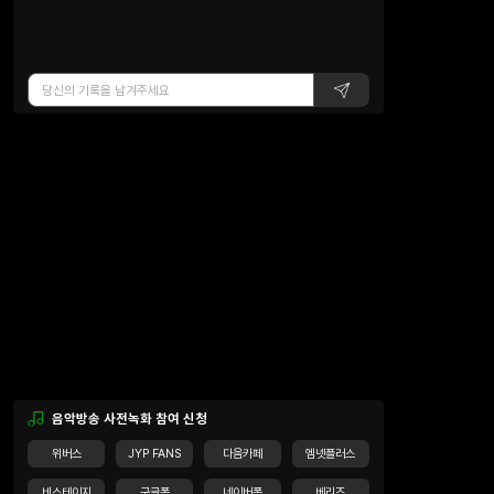
음악방송 사전녹화 참여 신청
위버스
JYP FANS
다음카페
엠넷플러스
비스테이지
구글폼
네이버폼
베리즈