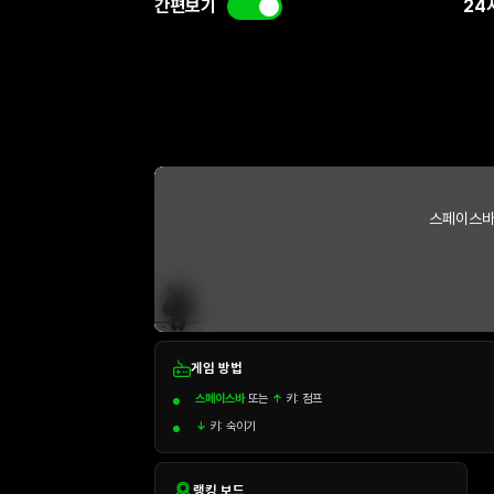
간편보기
24
스페이스바
게임 방법
스페이스바
또는
↑
키: 점프
↓
키: 숙이기
랭킹 보드