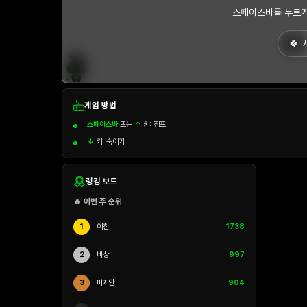
스페이스바를 누르거
게임 방법
스페이스바
또는
↑
키: 점프
↓
키: 숙이기
랭킹 보드
🔥 이번 주 순위
1
이찬
1738
2
비상
997
3
미지안
904