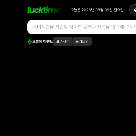
오늘은
2026년 08월 09일
일요일
!

오늘의 이벤트
표준시간
올리브영