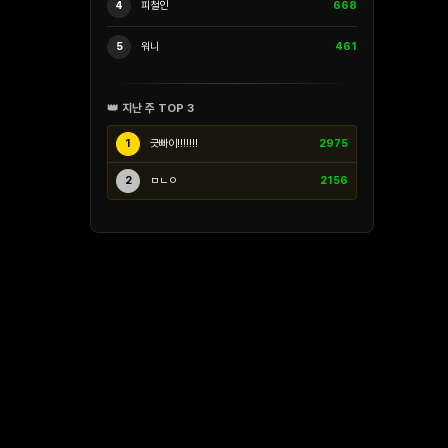
4
피철인
668
5
워니
461
👑 지난 주 TOP 3
1
긋빠이!!!!!!!
2975
2
ㅁㄴㅇ
2156