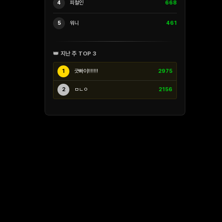
4
피철인
668
5
워니
461
👑 지난 주 TOP 3
1
긋빠이!!!!!!!
2975
2
ㅁㄴㅇ
2156