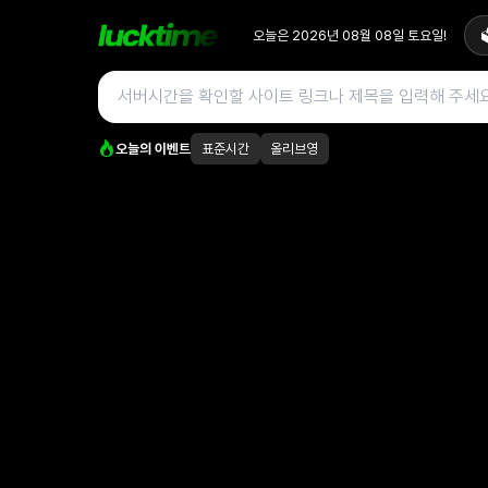
오늘은
2026년 08월 08일
토요일
!

오늘의 이벤트
표준시간
올리브영