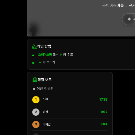
스페이스바를 누르거
게임 방법
스페이스바
또는
↑
키: 점프
↓
키: 숙이기
랭킹 보드
🔥 이번 주 순위
1
이찬
1738
2
비상
997
3
미지안
904