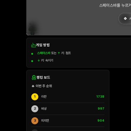
스페이스바를 누르거
게임 방법
스페이스바
또는
↑
키: 점프
↓
키: 숙이기
랭킹 보드
🔥 이번 주 순위
1
이찬
1738
2
비상
997
3
미지안
904