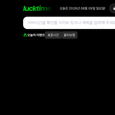
오늘은
2026년 08월 09일
일요일
!

오늘의 이벤트
표준시간
올리브영