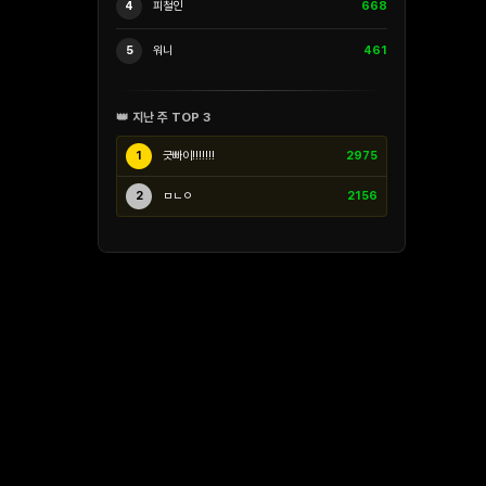
4
피철인
668
5
워니
461
👑 지난 주 TOP 3
1
긋빠이!!!!!!!
2975
2
ㅁㄴㅇ
2156