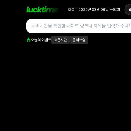
오늘은
2026년 08월 06일
목요일
!

오늘의 이벤트
표준시간
올리브영