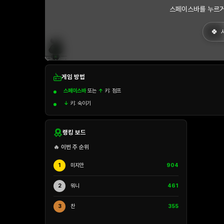
스페이스바를 누르거
게임 방법
스페이스바
또는
↑
키: 점프
↓
키: 숙이기
랭킹 보드
🔥 이번 주 순위
1
미지안
904
2
워니
461
3
찬
355