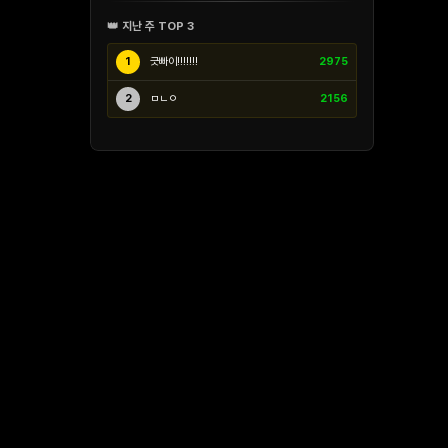
👑 지난 주 TOP 3
1
긋빠이!!!!!!!
2975
2
ㅁㄴㅇ
2156