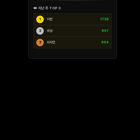
👑 지난 주 TOP 3
1
이찬
1738
2
비상
997
3
미지안
904