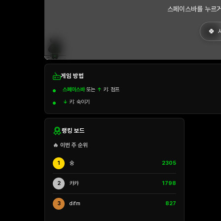
스페이스바를 누르거
게임 방법
스페이스바
또는
↑
키: 점프
↓
키: 숙이기
랭킹 보드
🔥 이번 주 순위
1
숭
2305
2
캬캬
1798
3
difm
827