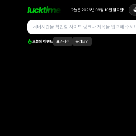
오늘은
2026년 08월 10일 월요일
!

오늘의 이벤트
표준시간
올리브영