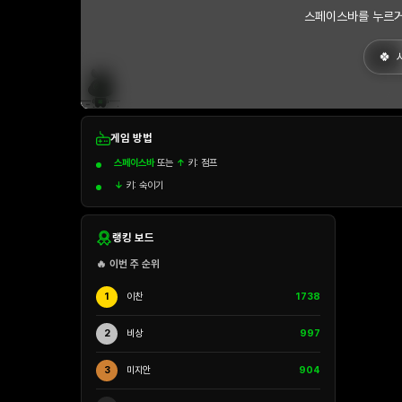
스페이스바를 누르거
게임 방법
스페이스바
또는
↑
키: 점프
↓
키: 숙이기
랭킹 보드
🔥 이번 주 순위
1
이찬
1738
2
비상
997
3
미지안
904