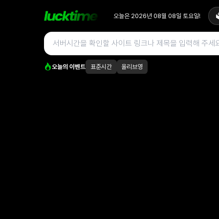
오늘은
2026년 08월 08일
토요일
!

오늘의 이벤트
표준시간
올리브영