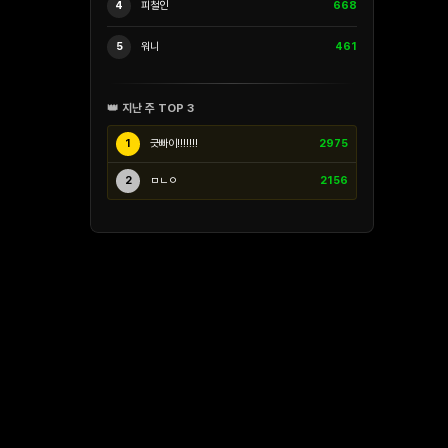
4
피철인
668
5
워니
461
👑 지난 주 TOP 3
1
긋빠이!!!!!!!
2975
2
ㅁㄴㅇ
2156