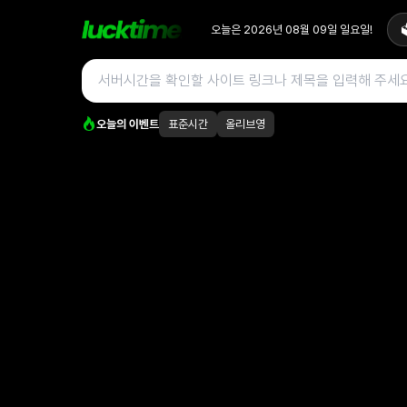
오늘은
2026년 08월 09일
일요일
!

오늘의 이벤트
표준시간
올리브영