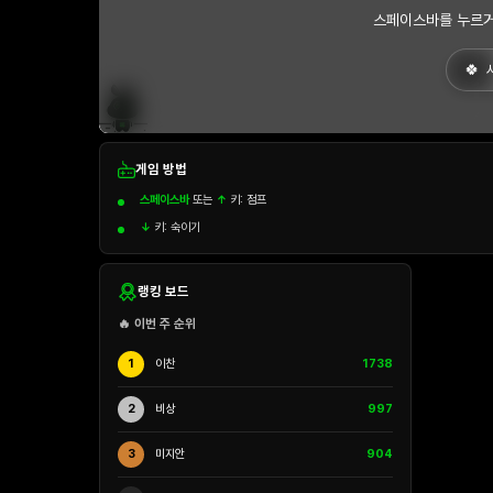
스페이스바를 누르거
게임 방법
스페이스바
또는
↑
키: 점프
↓
키: 숙이기
랭킹 보드
🔥 이번 주 순위
1
이찬
1738
2
비상
997
3
미지안
904