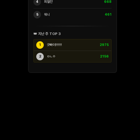
4
피철인
668
5
워니
461
👑 지난 주 TOP 3
1
긋빠이!!!!!!!
2975
2
ㅁㄴㅇ
2156