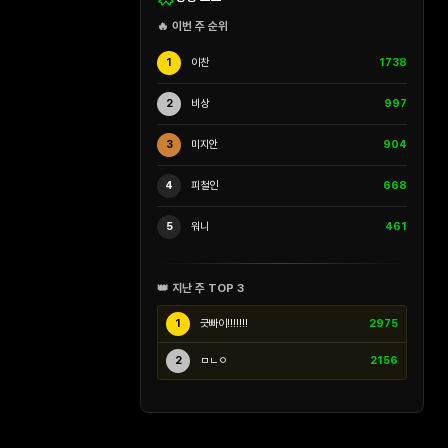
🔥 이번 주 순위
1
이찬
1738
2
비상
997
3
미지안
904
4
피철인
668
5
워니
461
👑 지난 주 TOP 3
1
긋빠이!!!!!!!
2975
2
ㅁㄴㅇ
2156