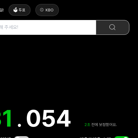
일
!
🗳️ 투표
KBO
31
.
530
3
초
전에 보정했어요.