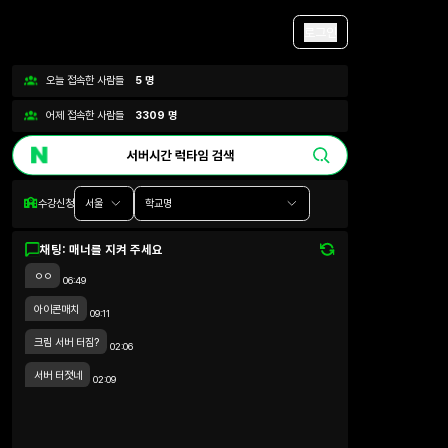
로그인
오늘 접속한 사람들
5
명
어제 접속한 사람들
3309
명
수강신청
서울
학교명
채팅: 매너를 지켜 주세요
ㅇㅇ
06:49
아이콘매치
09:11
크림 서버 터짐?
02:06
서버 터졋네
02:09