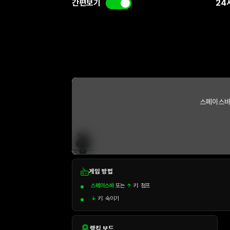
간편보기
24
스페이스바
게임 방법
스페이스바
또는
↑
키: 점프
↓
키: 숙이기
랭킹 보드