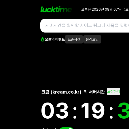
오늘은
2026년 08월 07일
금요
오늘의 이벤트
표준시간
올리브영
크림 (kream.co.kr)
의 서버시간
보정하기
03
:
19
: