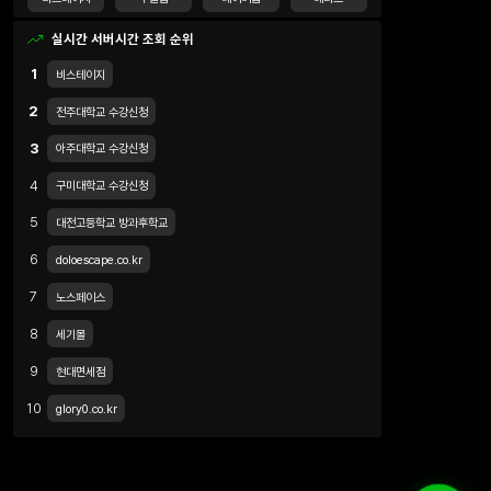
실시간 서버시간 조회 순위
1
비스테이지
2
전주대학교 수강신청
3
아주대학교 수강신청
4
구미대학교 수강신청
5
대전고등학교 방과후학교
6
doloescape.co.kr
7
노스페이스
8
세기몰
9
현대면세점
10
glory0.co.kr