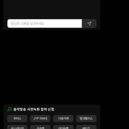
음악방송 사전녹화 참여 신청
위버스
JYP FANS
다음카페
엠넷플러스
비스테이지
구글폼
네이버폼
베리즈