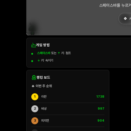
스페이스바를 누르거
게임 방법
스페이스바
또는
↑
키: 점프
↓
키: 숙이기
랭킹 보드
🔥 이번 주 순위
1
이찬
1738
2
비상
997
3
미지안
904