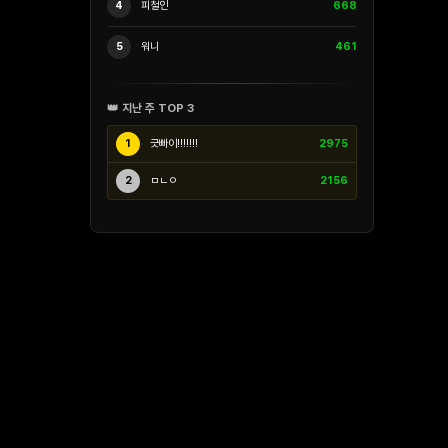
4
피철인
668
5
워니
461
👑 지난 주 TOP 3
1
긋빠이!!!!!!!
2975
2
ㅁㄴㅇ
2156