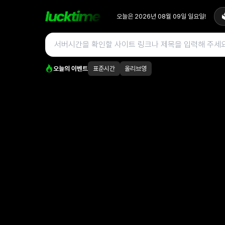
오늘은
2026년 08월 09일
일요일
!

오늘의 이벤트
표준시간
올리브영