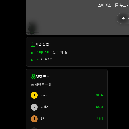
스페이스바를 누르거
게임 방법
스페이스바
또는
↑
키: 점프
↓
키: 숙이기
랭킹 보드
🔥 이번 주 순위
1
미지안
904
2
피철인
668
3
워니
461