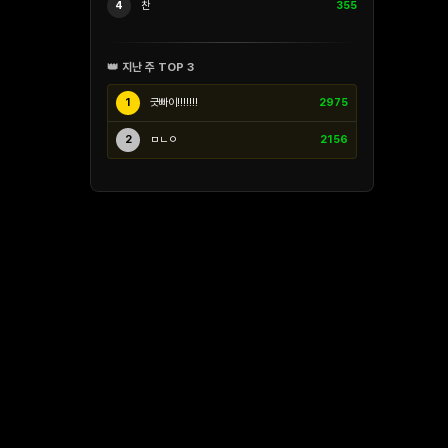
4
찬
355
👑 지난 주 TOP 3
1
긋빠이!!!!!!!
2975
2
ㅁㄴㅇ
2156