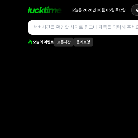
오늘은
2026년 08월 06일
목요일
!

오늘의 이벤트
표준시간
올리브영