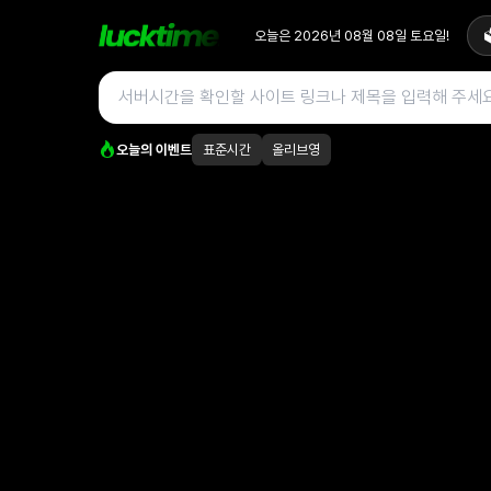
오늘은
2026년 08월 08일
토요일
!

오늘의 이벤트
표준시간
올리브영