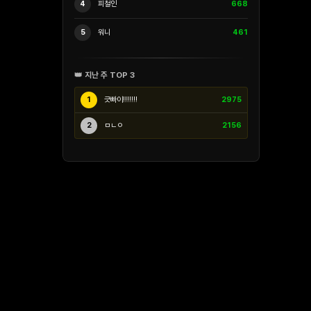
4
피철인
668
5
워니
461
👑 지난 주 TOP 3
1
긋빠이!!!!!!!
2975
2
ㅁㄴㅇ
2156