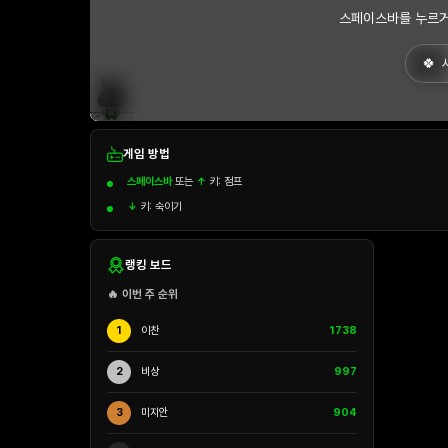
스페이스바를 누르거
게임 방법
스페이스바
또는
↑
키: 점프
↓
키: 숙이기
랭킹 보드
🔥 이번 주 순위
1
이찬
1738
2
비상
997
3
미지안
904