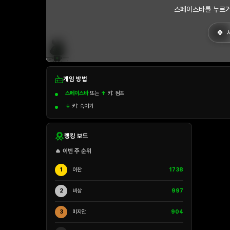
스페이스바를 누르거
게임 방법
스페이스바
또는
↑
키: 점프
↓
키: 숙이기
랭킹 보드
🔥 이번 주 순위
1
이찬
1738
2
비상
997
3
미지안
904