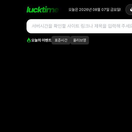
오늘은
2026년 08월 07일
금요일
!

오늘의 이벤트
표준시간
올리브영