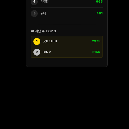
4
피철인
668
5
워니
461
👑 지난 주 TOP 3
1
긋빠이!!!!!!!
2975
2
ㅁㄴㅇ
2156