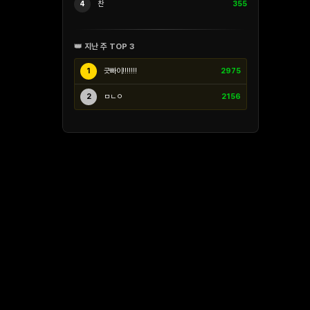
4
찬
355
👑 지난 주 TOP 3
1
긋빠이!!!!!!!
2975
2
ㅁㄴㅇ
2156