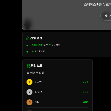
스페이스바를 누르거
게임 방법
스페이스바
또는
↑
키: 점프
↓
키: 숙이기
랭킹 보드
🔥 이번 주 순위
1
미지안
904
2
피철인
668
3
워니
461