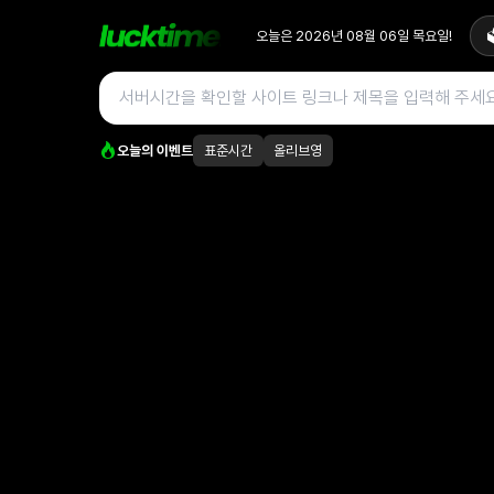
오늘은
2026년 08월 06일
목요일
!

오늘의 이벤트
표준시간
올리브영