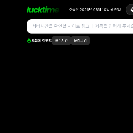
오늘은
2026년 08월 10일 월요일
!

오늘의 이벤트
표준시간
올리브영