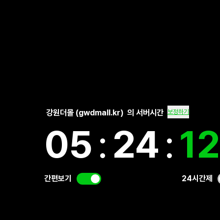
강원더몰 (gwdmall.kr)
의 서버시간
보정하기
05
:
24
:
1
간편보기
24시간제