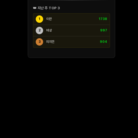
👑 지난 주 TOP 3
1
이찬
1738
2
비상
997
3
미지안
904