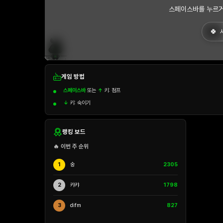
스페이스바를 누르거
게임 방법
스페이스바
또는
↑
키: 점프
↓
키: 숙이기
랭킹 보드
🔥 이번 주 순위
1
숭
2305
2
캬캬
1798
3
difm
827