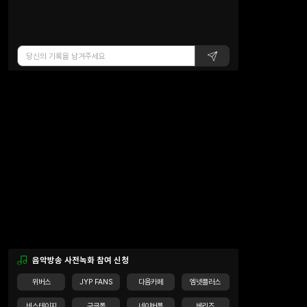
음악방송 사전녹화 참여 신청
위버스
JYP FANS
다음카페
엠넷플러스
비스테이지
구글폼
네이버폼
베리즈