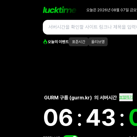
오늘은
2026년 08월 07일
금요
오늘의 이벤트
표준시간
올리브영
GURM 구름 (gurm.kr)
의 서버시간
보정하기
06
:
43
: