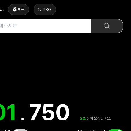
일
!
🗳️ 투표
KBO
02
.
197
2
초
전에 보정했어요.