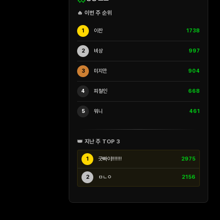
🔥 이번 주 순위
1
이찬
1738
2
비상
997
3
미지안
904
4
피철인
668
5
워니
461
👑 지난 주 TOP 3
1
긋빠이!!!!!!!
2975
2
ㅁㄴㅇ
2156