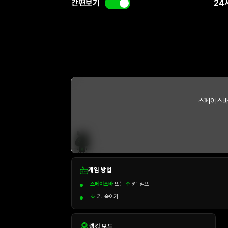
간편보기
24
스페이스바
게임 방법
스페이스바
또는
↑
키: 점프
↓
키: 숙이기
랭킹 보드