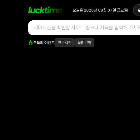
오늘은
2026년 08월 07일
금요일
!

오늘의 이벤트
표준시간
올리브영