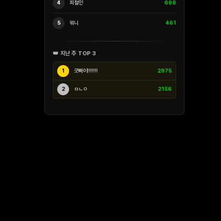
4
피철인
668
5
워니
461
👑 지난 주 TOP 3
1
긋빠이!!!!!!!
2975
2
ㅁㄴㅇ
2156