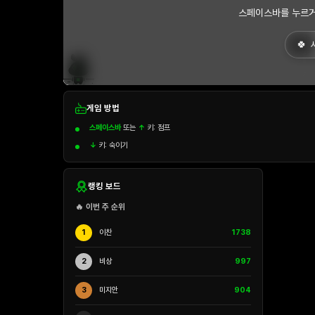
스페이스바를 누르거
게임 방법
스페이스바
또는
↑
키: 점프
↓
키: 숙이기
랭킹 보드
🔥 이번 주 순위
1
이찬
1738
2
비상
997
3
미지안
904