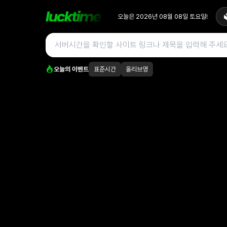
오늘은
2026년 08월 08일
토요일
!

오늘의 이벤트
표준시간
올리브영