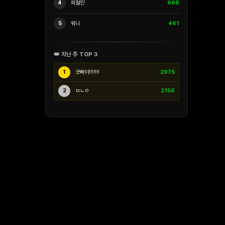
4
피철인
668
5
워니
461
👑 지난 주 TOP 3
1
긋빠이!!!!!!!
2975
2
ㅁㄴㅇ
2156