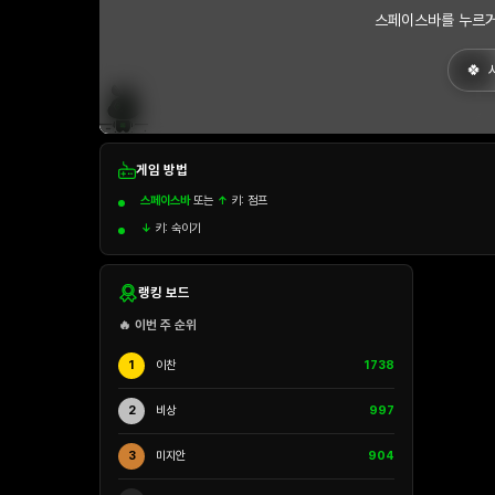
스페이스바를 누르거
게임 방법
스페이스바
또는
↑
키: 점프
↓
키: 숙이기
랭킹 보드
🔥 이번 주 순위
1
이찬
1738
2
비상
997
3
미지안
904