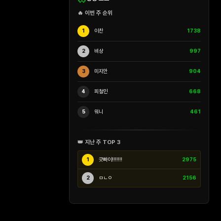
🔥 이번 주 순위
1
이찬
1738
2
비상
997
3
미지안
904
4
피철인
668
5
워니
461
👑 지난 주 TOP 3
1
긋빠이!!!!!!!
2975
2
ㅁㄴㅇ
2156