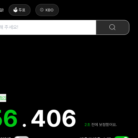
일
!
🗳️ 투표
KBO
하기
56
.
844
3
초
전에 보정했어요.