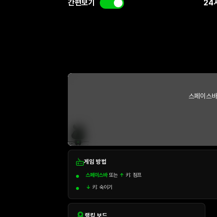
간편보기
24
스페이스바
게임 방법
스페이스바
또는
↑
키: 점프
↓
키: 숙이기
랭킹 보드