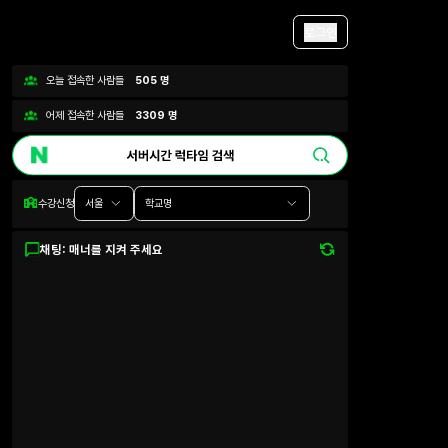
로그인
오늘 접속한 사람들
505
명
어제 접속한 사람들
3309
명
수강신청
서울
학교명
채팅: 매너를 지켜 주세요