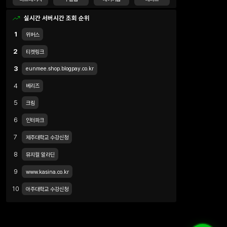
실시간 서버시간 조회 순위
1
위버스
2
티켓링크
3
eunmee.shop.blogpay.co.kr
4
베리즈
5
크림
6
인터파크
7
제주대학교 수강신청
8
뮤지컬 알라딘
9
www.kasina.co.kr
10
아주대학교 수강신청