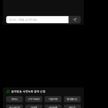
음악방송 사전녹화 참여 신청
위버스
JYP FANS
다음카페
엠넷플러스
비스테이지
구글폼
네이버폼
베리즈